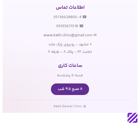
اطلاعات تماس
☎ 05136028800-4
☎ 09155671518
✉ www.kakh.clinic@gmail.com
⌖ مشهد - روبروی پارک ملت
امامت ۲۲ - پلاک ۸ - طبقه ۲
ساعات کاری
شنبه تا پنجشنبه
۸ صبح تا ۹ شب
© Kakh Dental Clinic
0.6.72