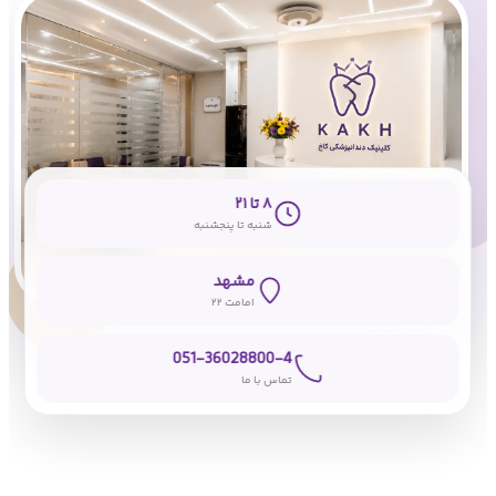
۸ تا ۲۱
شنبه تا پنجشنبه
مشهد
امامت ۲۲
051-36028800-4
تماس با ما