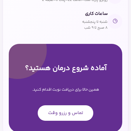
روبرو پارک ملت-امامت 22-پلاک 8-طبقه 2
ساعات کاری
◷
شنبه تا پنجشنبه
۸ صبح تا ۹ شب
آماده شروع درمان هستید؟
همین حالا برای دریافت نوبت اقدام کنید.
تماس و رزرو وقت